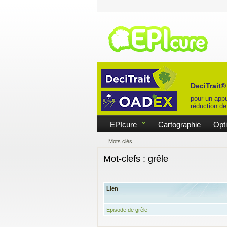
DeciTrait®
pour un appu
réduction de
EPIcure
Cartographie
Opt
Mots clés
Mot-clefs : grêle
Lien
Episode de grêle