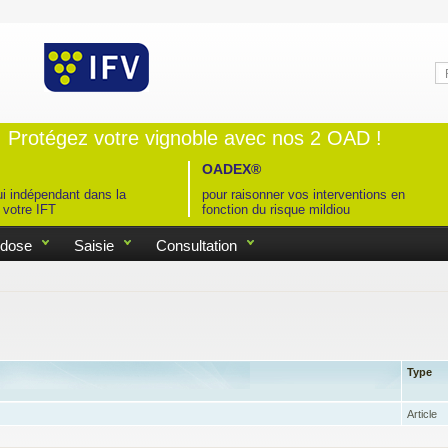
Protégez votre vignoble avec nos 2 OAD !
OADEX®
i indépendant dans la
pour raisonner vos interventions en
 votre IFT
fonction du risque mildiou
idose
Saisie
Consultation
Type
Article