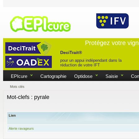
Protégez votre vig
DeciTrait®
pour un appui indépendant dans la
réduction de votre IFT
EPIcure
Cartographie
Optidose
Saisie
Con
Mots clés
Mot-clefs : pyrale
Lien
Alerte ravageurs