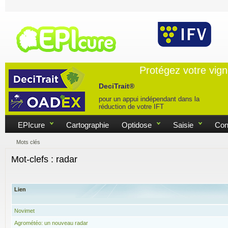
Protégez votre vig
DeciTrait®
pour un appui indépendant dans la
réduction de votre IFT
EPIcure
Cartographie
Optidose
Saisie
Con
Mots clés
Mot-clefs : radar
Lien
Novimet
Agrométéo: un nouveau radar