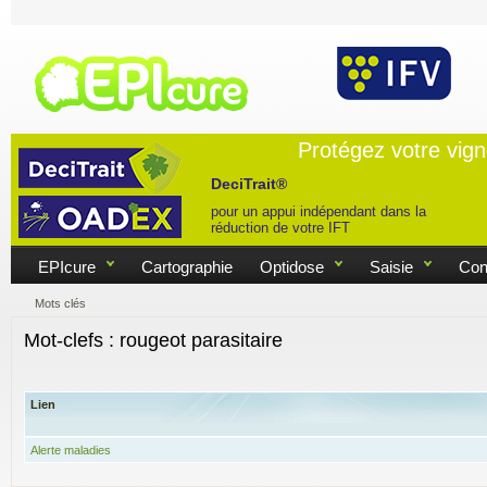
Protégez votre vig
DeciTrait®
pour un appui indépendant dans la
réduction de votre IFT
EPIcure
Cartographie
Optidose
Saisie
Con
Mots clés
Mot-clefs : rougeot parasitaire
Lien
Alerte maladies