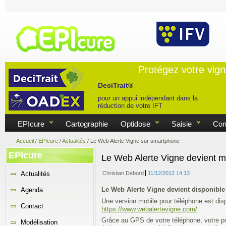
Protégez votre vig
DeciTrait®
pour un appui indépendant dans la
réduction de votre IFT
EPIcure
Cartographie
Optidose
Saisie
Con
Accueil
/
EPIcure
/
Actualités
/
Le Web Alerte Vigne sur smartphone
EPIcure
Le Web Alerte Vigne devient m
Actualités
Christian Debord
11/12/2012 14:13
Le Web Alerte Vigne devient disponibl
Agenda
Une version mobile pour téléphone est disp
Contact
https://www.webalertevigne.com/
Grâce au GPS de votre téléphone, votre posi
Modélisation