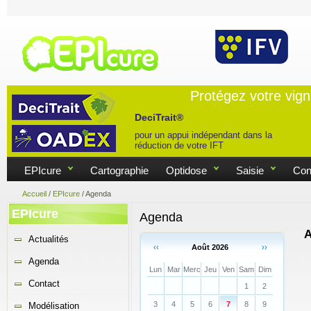
Protégez votre vig
DeciTrait®
pour un appui indépendant dans la
réduction de votre IFT
EPIcure
Cartographie
Optidose
Saisie
Con
Accueil
/
EPIcure
/
Agenda
EPIcure
Agenda
A
Actualités
‹‹
Août 2026
››
Agenda
Lun
Mar
Merc
Jeu
Ven
Sam
Dim
Contact
1
2
3
4
5
6
7
8
9
Modélisation