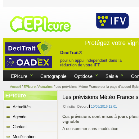
Protégez votre vig
DeciTrait®
pour un appui indépendant dans la
réduction de votre IFT
EPIcure
Cartographie
Optidose
Saisie
Con
Accueil
/
EPIcure
/
Actualités
/
Les prévisions Météo France sur la page d'accueil Epic
EPIcure
Les prévisions Météo France su
Actualités
Christian Debord
10/08/2016 12:01
Ces prévisions sont mises à jours plusie
Agenda
vignoble
Contact
A consommer sans modération
Modélisation